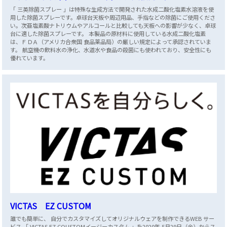
「 三英除菌スプレー 」は特殊な生成方法で開発された水成二酸化塩素水溶液を使
用した除菌スプレーです。卓球台天板や周辺用品、手指などの除菌にご使用くださ
い。次亜塩素酸ナトリウムやアルコールと比較しても天板への影響が少なく、卓球
台に適した除菌スプレーです。 本製品の原材料に使用している水成二酸化塩素
は、ＦＤＡ（アメリカ合衆国 食品薬品局）の厳しい規定によって承認されていま
す。 航空機の飲料水の浄化、水道水や食品の殺菌にも使われており、安全性にも
優れています。
VICTAS EZ CUSTOM
誰でも簡単に、 自分でカスタマイズしてオリジナルウェアを制作できるWEB サー
ビス 「 VICTAS EZ COUSTOMイージーカスタム 」を2020年 5月29日（金）からス