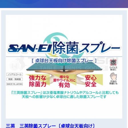
三英 三英除菌スプレー〔卓球台天板向け〕