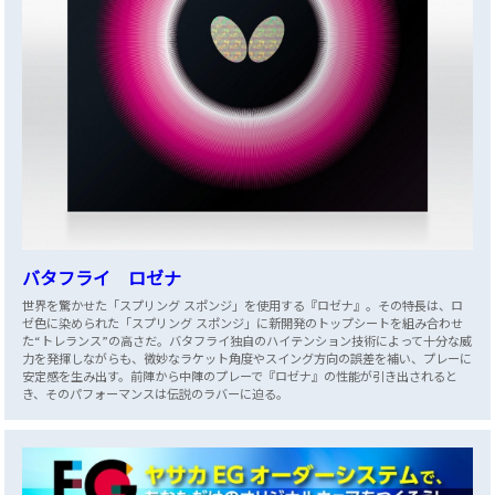
バタフライ ロゼナ
世界を驚かせた「スプリング スポンジ」を使用する『ロゼナ』。その特長は、ロ
ゼ色に染められた「スプリング スポンジ」に新開発のトップシートを組み合わせ
た“トレランス”の高さだ。バタフライ独自のハイテンション技術によって十分な威
力を発揮しながらも、微妙なラケット角度やスイング方向の誤差を補い、プレーに
安定感を生み出す。前陣から中陣のプレーで『ロゼナ』の性能が引き出されると
き、そのパフォーマンスは伝説のラバーに迫る。