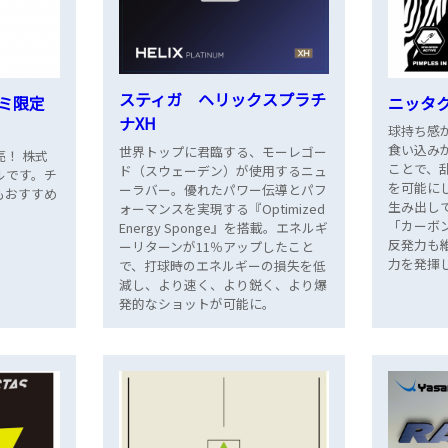
スティガ ヘリックスプラチ
ニッタ
サミ限定
ナXH
球持ち感
食い込み
世界トップに君臨する、モーレゴー
！ 株式
ことで、
ド（スウェーデン）が使用するニュ
ルです。チ
を可能に
ーラバー。優れたパワー伝導とパフ
もおすすめ
生み出し
ォーマンスを実現する『Optimized
「カーボ
Energy Sponge』を搭載。エネルギ
反発力も
ーリターンが11％アップしたこと
力を発揮
で、打球時のエネルギーの損失を低
減し、より速く、より鋭く、より爆
発的なショットが可能に。