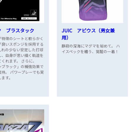
ク ブラスタック
JUIC アビウス（男女兼
用）
が特徴のシートと軟らかく
が良いスポンジを採用する
静寂の深海にマグマを秘めて。 ハ
乱れの少ない安定した打球
イスペックを纏う、覚醒の一着！
し、自身が思い描く軌道を
てくれます。 さらに、
ンブラック」の補強効果で
維持。 パワープレーでも実
します。