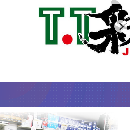
卓球ｼｮｯﾌﾟ･卓球場の新
商品構成から卓球台の手配まで弊社に