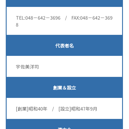
TEL:048－642－3696 / FAX:048－642－369
8
代表者名
宇佐美洋司
創業＆設立
[創業]昭和40年 / [設立]昭和47年9月