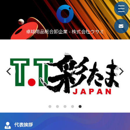
卓球用品総合卸企業 - 株式会社ウサミ
卓球ｼｮｯﾌﾟ･卓球場の新規開業をお考え
の方
商品構成から卓球台の手配まで弊社にお任せください
代表挨拶