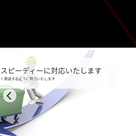
スピーディーに対応いたします
発送するように努力いたします