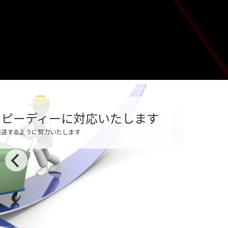
スピーディーに対応いたします
発送するように努力いたします